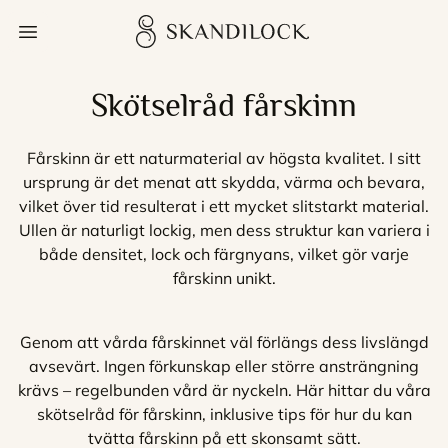
Skip
Skandilock
Open menu
to
content
Skötselråd fårskinn
Fårskinn är ett naturmaterial av högsta kvalitet. I sitt
ursprung är det menat att skydda, värma och bevara,
vilket över tid resulterat i ett mycket slitstarkt material.
Ullen är naturligt lockig, men dess struktur kan variera i
både densitet, lock och färgnyans, vilket gör varje
fårskinn unikt.
Genom att vårda fårskinnet väl förlängs dess livslängd
avsevärt. Ingen förkunskap eller större ansträngning
krävs – regelbunden vård är nyckeln. Här hittar du våra
skötselråd för fårskinn, inklusive tips för hur du kan
tvätta fårskinn på ett skonsamt sätt.