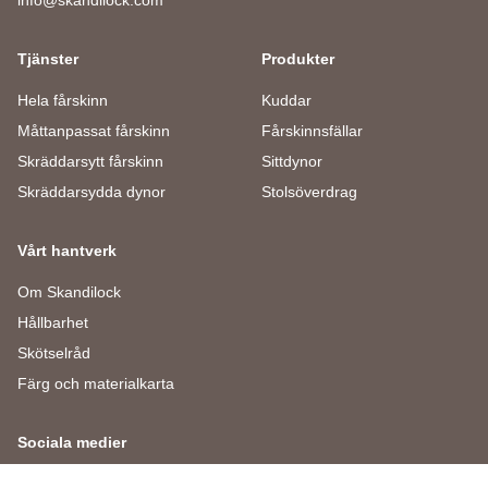
Tjänster
Produkter
Hela fårskinn
Kuddar
Måttanpassat fårskinn
Fårskinnsfällar
Skräddarsytt fårskinn
Sittdynor
Skräddarsydda dynor
Stolsöverdrag
Vårt hantverk
Om Skandilock
Hållbarhet
Skötselråd
Färg och materialkarta
Sociala medier
Facebook
Instagram
LinkedIn