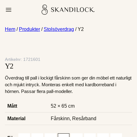
Skip
Skandilock
Open menu
to
content
Hem
/
Produkter
/
Stolsöverdrag
/ Y2
Artikelnr:
1721601
Y2
Överdrag till pall i lockigt fårskinn som ger din möbel ett naturligt
och mjukt intryck. Monteras enkelt med kardborreband i
hörnen. Passar flera pall-modeller.
Mått
52 × 65 cm
Material
Fårskinn, Resårband