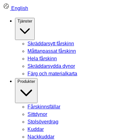
Skip
English
to
content
Tjänster
Skräddarsytt fårskinn
Måttanpassat fårskinn
Hela fårskinn
Skräddarsydda dynor
Färg och materialkarta
Produkter
Fårskinnsfällar
Sittdynor
Stolsöverdrag
Kuddar
Nackkuddar