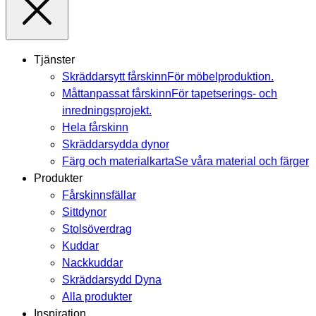
Tjänster
Skräddarsytt fårskinn
För möbelproduktion.
Måttanpassat fårskinn
För tapetserings- och
inredningsprojekt.
Hela fårskinn
Skräddarsydda dynor
Färg och materialkarta
Se våra material och färger
Produkter
Fårskinnsfällar
Sittdynor
Stolsöverdrag
Kuddar
Nackkuddar
Skräddarsydd Dyna
Alla produkter
Inspiration