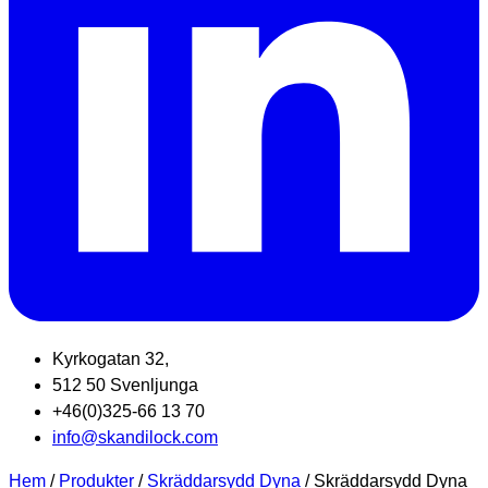
Kyrkogatan 32,
512 50 Svenljunga
+46(0)325-66 13 70
info@skandilock.com
Hem
/
Produkter
/
Skräddarsydd Dyna
/ Skräddarsydd Dyna