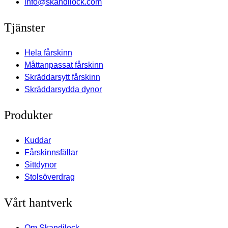
info@skandilock.com
Tjänster
Hela fårskinn
Måttanpassat fårskinn
Skräddarsytt fårskinn
Skräddarsydda dynor
Produkter
Kuddar
Fårskinnsfällar
Sittdynor
Stolsöverdrag
Vårt hantverk
Om Skandilock