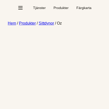
Skip
Tjänster
Produkter
Färgkarta
to
content
Hem
/
Produkter
/
Sittdynor
/ Oz