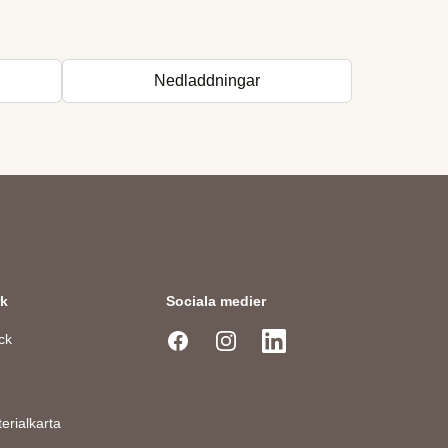
Nedladdningar
rk
Sociala medier
ck
Facebook
Instagram
LinkedIn
erialkarta