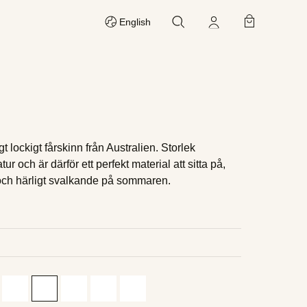
Sök
Mina sidor
Varukorg
English
gt lockigt fårskinn från Australien. Storlek
r och är därför ett perfekt material att sitta på,
och härligt svalkande på sommaren.