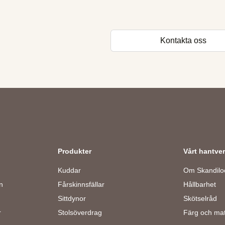
Kontakta oss
Produkter
Vårt hantve
Kuddar
Om Skandilo
n
Fårskinnsfällar
Hållbarhet
Sittdynor
Skötselråd
r
Stolsöverdrag
Färg och mat