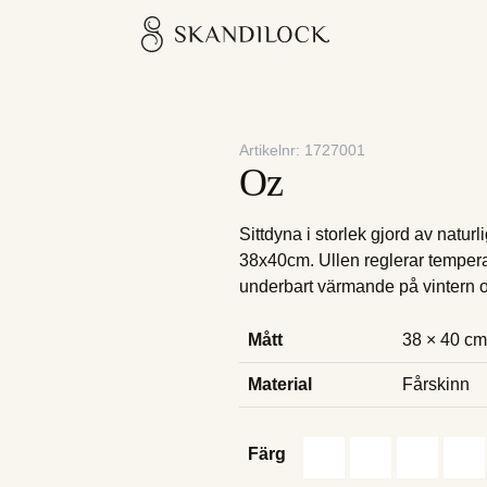
Skandilock
Artikelnr:
1727001
Oz
Sittdyna i storlek gjord av naturli
38x40cm. Ullen reglerar temperatu
underbart värmande på vintern 
Mått
38 × 40 cm
Material
Fårskinn
Färg