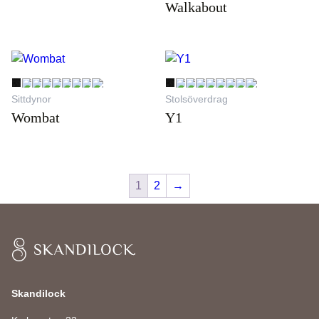
Walkabout
Sittdynor
Stolsöverdrag
Wombat
Y1
1
2
→
Skandilock
Skandilock