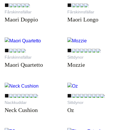
Fårskinnsfällar
Fårskinnsfällar
Maori Doppio
Maori Longo
Fårskinnsfällar
Sittdynor
Maori Quartetto
Mozzie
Nackkuddar
Sittdynor
Neck Cushion
Oz