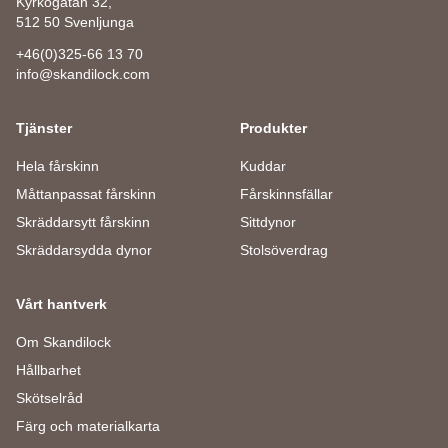
Kyrkogatan 32,
512 50 Svenljunga
+46(0)325-66 13 70
info@skandilock.com
Tjänster
Produkter
Hela fårskinn
Kuddar
Måttanpassat fårskinn
Fårskinnsfällar
Skräddarsytt fårskinn
Sittdynor
Skräddarsydda dynor
Stolsöverdrag
Vårt hantverk
Om Skandilock
Hållbarhet
Skötselråd
Färg och materialkarta