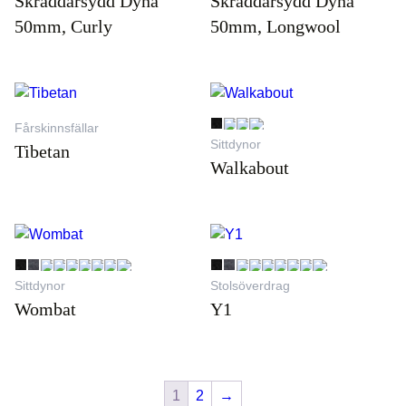
Skräddarsydd Dyna
Skräddarsydd Dyna
50mm, Curly
50mm, Longwool
Fårskinnsfällar
Sittdynor
Tibetan
Walkabout
Sittdynor
Stolsöverdrag
Wombat
Y1
1
2
→