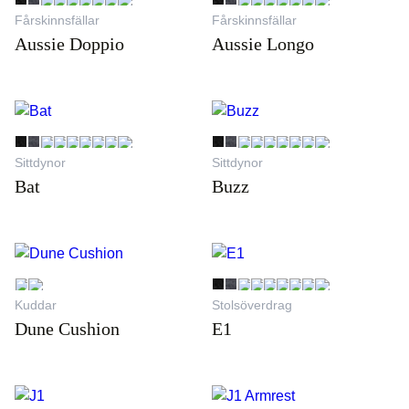
Fårskinnsfällar
Fårskinnsfällar
Aussie Doppio
Aussie Longo
Sittdynor
Sittdynor
Bat
Buzz
Kuddar
Stolsöverdrag
Dune Cushion
E1